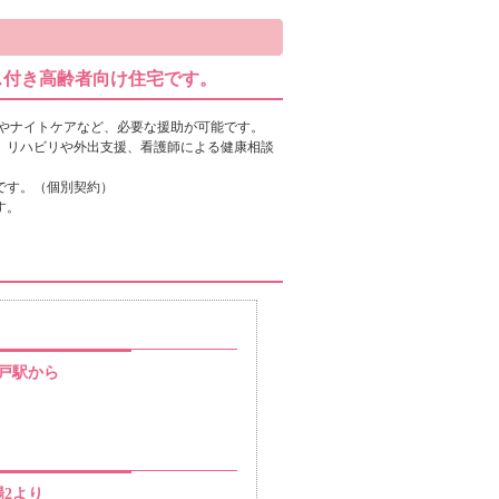
ス付き高齢者向け住宅です。
やナイトケアなど、必要な援助が可能です。
、リハビリや外出支援、看護師による健康相談
です。（個別契約）
す。
松戸駅から
2より