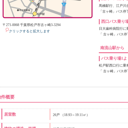
馬橋駅行、江戸川
「古ヶ崎」バス停
西口バス乗り場
〒271-0068 千葉県松戸市古ヶ崎3-3294
日大歯科病院行に
クリックすると拡大します
「 古ヶ崎」バス停
南流山駅から
バス乗り場1よ
松戸駅西口行に乗
「 古ヶ崎」バス停
物件概要
居室数
26戸 （18.93～19.11㎡）