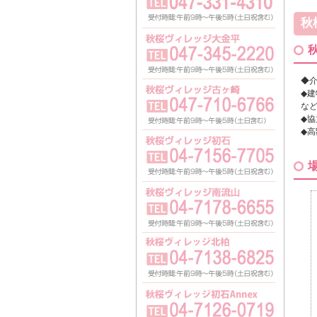
秋
◆
◆
な
◆
◆