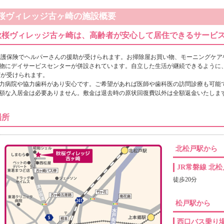
桜ヴィレッジ古ヶ崎の施設概要
秋桜ヴィレッジ古ヶ崎は、高齢者が安心して居住できるサービ
介護保険でヘルパーさんの援助が受けられます。お掃除屋お買い物、モーニングケア
建物にデイサービスセンターが併設されています。自立した生活が継続できるように
どが受けられます。
協力病院や協力歯科があり安心です。ご希望があれば医師や歯科医の訪問診療も可能
高額な入居金は必要ありません。敷金は退去時の原状回復費以外は全額返金いたしま
場所
北松戸駅から
JR常磐線 北
徒歩20分
松戸駅から
西口バス乗り場