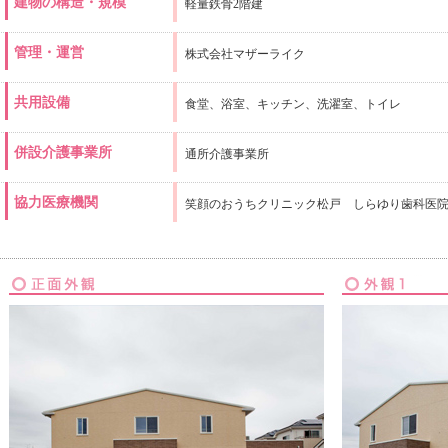
建物の構造・規模
軽量鉄骨2階建
管理・運営
株式会社マザーライク
共用設備
食堂、浴室、キッチン、洗濯室、トイレ
併設介護事業所
通所介護事業所
協力医療機関
笑顔のおうちクリニック松戸 しらゆり歯科医